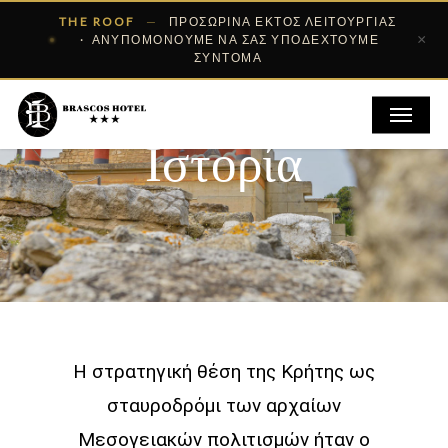
Skip
THE ROOF
—
ΠΡΟΣΩΡΙΝΆ ΕΚΤΌΣ ΛΕΙΤΟΥΡΓΊΑΣ
×
· ΑΝΥΠΟΜΟΝΟΎΜΕ ΝΑ ΣΑΣ ΥΠΟΔΕΧΤΟΎΜΕ
to
ΣΎΝΤΟΜΑ
main
Menu
content
Ιστορία
Η στρατηγική θέση της Κρήτης ως
σταυροδρόμι των αρχαίων
Μεσογειακών πολιτισμών ήταν ο